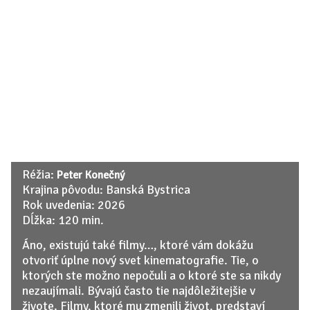
Réžia:
Peter Konečný
Krajina pôvodu: Banská Bystrica
Rok uvedenia: 2026
Dĺžka: 120 min.
Áno, existujú také filmy…, ktoré vám dokážu
otvoriť úplne nový svet kinematografie. Tie, o
ktorých ste možno nepočuli a o ktoré ste sa nikdy
nezaujímali. Bývajú často tie najdôležitejšie v
živote. Filmy, ktoré mu zmenili život, predstaví