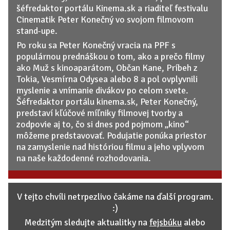
šéfredaktor portálu Kinema.sk a riaditeľ festivalu
Cinematik Peter Konečný vo svojom filmovom
stand-upe.
Po roku sa Peter Konečný vracia na PPF s
populárnou prednáškou o tom, ako a prečo filmy
ako Muž s kinoaparátom, Občan Kane, Príbeh z
Tokia, Vesmírna Odysea alebo 8 a pol ovplyvnili
myslenie a vnímanie divákov po celom svete.
Šéfredaktor portálu kinema.sk, Peter Konečný,
predstaví kľúčové míľniky filmovej tvorby a
zodpovie aj to, čo si dnes pod pojmom „kino“
môžeme predstavovať. Podujatie ponúka priestor
na zamyslenie nad históriou filmu a jeho vplyvom
na naše každodenné rozhodovania.
V tejto chvíli netrpezlivo čakáme na ďalší program.
:)
Medzitým sledujte aktualitky na
fejsbúku
alebo