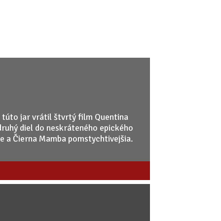
túto jar vrátil štvrtý film Quentina
druhý diel do neskráteného epického
ie a Čierna Mamba pomstychtivejšia.