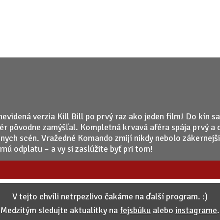
dená verzia Kill Bill po prvý raz ako jeden film! Do kín sa 
sér pôvodne zamýšľal. Kompletná krvavá aféra spája prvý a 
átnych scén. Vražedné Komando zmijí nikdy nebolo zákernejš
rnú odplatu – a vy si zaslúžite byť pri tom!
V tejto chvíli netrpezlivo čakáme na ďalší program. :)
Medzitým sledujte aktualitky na
fejsbúku
alebo
instagrame
.