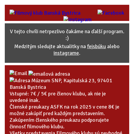
V tejto chvíli netrpezlivo čakáme na ďalší program.
:)
Medzitým sledujte aktualitky na
fejsbúku
alebo
instagrame
.
Múzeum SNP, Kapitulská 23, 97401
Banská Bystrica
Vstupné: 7€ / 5€ pre členov klubu, ak nie je
uvedené inak.
Členské preukazy ASFK na rok 2025 v cene 8€ je
možné zakúpiť pred každým predstavením.
Zakúpením členského preukazu podporujete
činnosť filmového klubu.
Všetky predstavenia Filmového klubu sú nevhodné