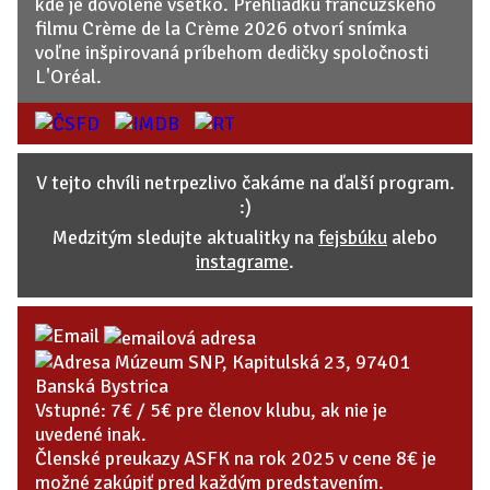
kde je dovolené všetko. Prehliadku francúzskeho
filmu Crème de la Crème 2026 otvorí snímka
voľne inšpirovaná príbehom dedičky spoločnosti
L'Oréal.
V tejto chvíli netrpezlivo čakáme na ďalší program.
:)
Medzitým sledujte aktualitky na
fejsbúku
alebo
instagrame
.
Múzeum SNP, Kapitulská 23, 97401
Banská Bystrica
Vstupné: 7€ / 5€ pre členov klubu, ak nie je
uvedené inak.
Členské preukazy ASFK na rok 2025 v cene 8€ je
možné zakúpiť pred každým predstavením.