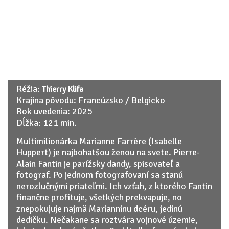
Réžia:
Thierry Klifa
Krajina pôvodu: Francúzsko / Belgicko
Rok uvedenia: 2025
Dĺžka: 121 min.
Multimilionárka Marianne Farrère (Isabelle
Huppert) je najbohatšou ženou na svete. Pierre-
Alain Fantin je parížsky dandy, spisovateľ a
fotograf. Po jednom fotografovaní sa stanú
nerozlučnými priateľmi. Ich vzťah, z ktorého Fantin
finančne profituje, všetkých prekvapuje, no
znepokujuje najmä Marianninu dcéru, jedinú
dedičku. Nečakane sa roztvára vojnové územie,