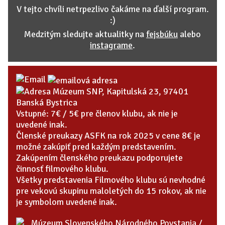
V tejto chvíli netrpezlivo čakáme na ďalší program.
:)
Medzitým sledujte aktualitky na
fejsbúku
alebo
instagrame
.
Múzeum SNP, Kapitulská 23, 97401
Banská Bystrica
Vstupné: 7€ / 5€ pre členov klubu, ak nie je
uvedené inak.
Členské preukazy ASFK na rok 2025 v cene 8€ je
možné zakúpiť pred každým predstavením.
Zakúpením členského preukazu podporujete
činnosť filmového klubu.
Všetky predstavenia Filmového klubu sú nevhodné
pre vekovú skupinu maloletých do 15 rokov, ak nie
je symbolom uvedené inak.