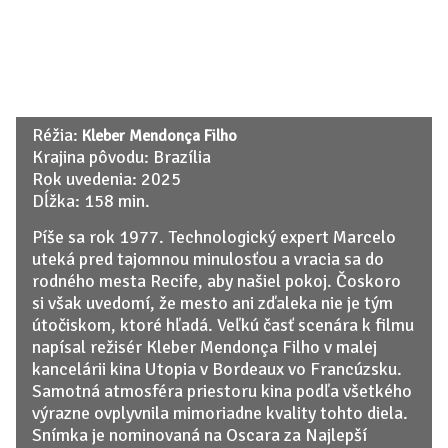
Réžia:
Kleber Mendonça Filho
Krajina pôvodu: Brazília
Rok uvedenia: 2025
Dĺžka: 158 min.
Píše sa rok 1977. Technologický expert Marcelo
uteká pred tajomnou minulosťou a vracia sa do
rodného mesta Recife, aby našiel pokoj. Čoskoro
si však uvedomí, že mesto ani zďaleka nie je tým
útočiskom, ktoré hľadá. Veľkú časť scenára k filmu
napísal režisér Kleber Mendonça Filho v malej
kancelárii kina Utopia v Bordeaux vo Francúzsku.
Samotná atmosféra priestoru kina podľa všetkého
výrazne ovplyvnila mimoriadne kvality tohto diela.
Snímka je nominovaná na Oscara za Najlepší