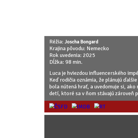
Réžia:
Joscha Bongard
Krajina pôvodu: Nemecko
Rok uvedenia: 2025
Dĺžka: 98 min.
Luca je hviezdou influencerského impér
Keď rodičia oznámia, že plánujú ďalšie 
bola nútená hrať, a uvedomuje si, ako 
detí, ktoré sa v ňom stávajú zároveň