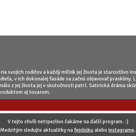
ia svojich rodičov a každý míľnik jej života je starostlivo i
dieťa, v ich dokonalej fasáde sa začnú objavovať praskliny. L
málo z jej života jej v skutočnosti patrí. Satirická dráma s
 produktom aj tovarom.
V tejto chvíli netrpezlivo čakáme na ďalší program. :)
Medzitým sledujte aktualitky na
fejsbúku
alebo
instagrame
.