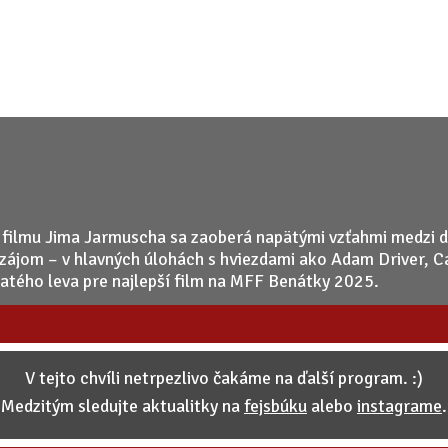
o filmu Jima Jarmuscha sa zaoberá napätými vzťahmi medzi 
vzájom – v hlavných úlohách s hviezdami ako Adam Driver, C
Zlatého leva pre najlepší film na MFF Benátky 2025.
V tejto chvíli netrpezlivo čakáme na ďalší program. :)
Medzitým sledujte aktualitky na
fejsbúku
alebo
instagrame
.