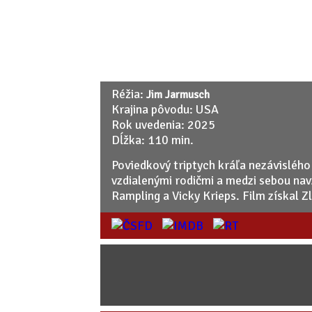
Réžia:
Jim Jarmusch
Krajina pôvodu: USA
Rok uvedenia: 2025
Dĺžka: 110 min.
Poviedkový triptych kráľa nezávisléh
vzdialenými rodičmi a medzi sebou na
Rampling a Vicky Krieps. Film získal 