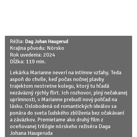
Réžia:
Dag Johan Haugerud
Krajina pôvodu: Nórsko
Rok uvedenia: 2024
Dĺžka: 119 min.
Lekárka Marianne neverí na intímne vzťahy. Teda
aspoň do chvíle, keď počas nočnej plavby
trajektom nestretne kolegu, ktorý tu hľadá
nezáväzný rýchly flirt. Ich rozhovor, plný nečakanej
uprímnosti, v Marianne prebudí nový pohľad na
lásku. Oslobodená od romantických ideálov sa
ponára do sveta ľudského zblíženia bez očakávaní
a záväzkov. Premietame ako druhý film z
oceňovanej trilógie nórskeho režiséra Daga
Johana Haugeruda