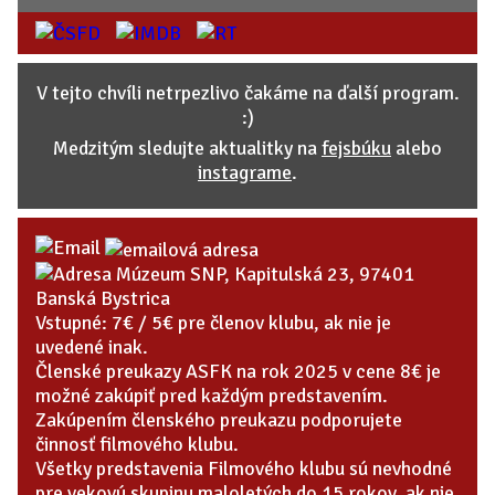
V tejto chvíli netrpezlivo čakáme na ďalší program.
:)
Medzitým sledujte aktualitky na
fejsbúku
alebo
instagrame
.
Múzeum SNP, Kapitulská 23, 97401
Banská Bystrica
Vstupné: 7€ / 5€ pre členov klubu, ak nie je
uvedené inak.
Členské preukazy ASFK na rok 2025 v cene 8€ je
možné zakúpiť pred každým predstavením.
Zakúpením členského preukazu podporujete
činnosť filmového klubu.
Všetky predstavenia Filmového klubu sú nevhodné
pre vekovú skupinu maloletých do 15 rokov, ak nie